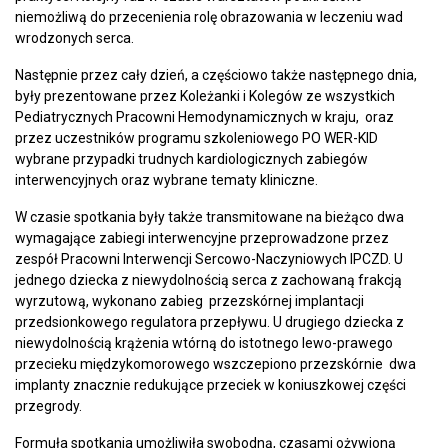
niemożliwą do przecenienia rolę obrazowania w leczeniu wad
wrodzonych serca.
Następnie przez cały dzień, a częściowo także następnego dnia,
były prezentowane przez Koleżanki i Kolegów ze wszystkich
Pediatrycznych Pracowni Hemodynamicznych w kraju, oraz
przez uczestników programu szkoleniowego PO WER-KID
wybrane przypadki trudnych kardiologicznych zabiegów
interwencyjnych oraz wybrane tematy kliniczne.
W czasie spotkania były także transmitowane na bieżąco dwa
wymagające zabiegi interwencyjne przeprowadzone przez
zespół Pracowni Interwencji Sercowo-Naczyniowych IPCZD. U
jednego dziecka z niewydolnością serca z zachowaną frakcją
wyrzutową, wykonano zabieg przezskórnej implantacji
przedsionkowego regulatora przepływu. U drugiego dziecka z
niewydolnością krążenia wtórną do istotnego lewo-prawego
przecieku międzykomorowego wszczepiono przezskórnie dwa
implanty znacznie redukujące przeciek w koniuszkowej części
przegrody.
Formuła spotkania umożliwiła swobodną, czasami ożywioną