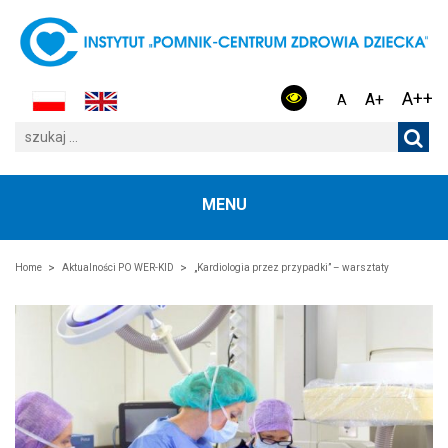
A++
A+
A
MENU
Home
Aktualności PO WER-KID
„Kardiologia przez przypadki” – warsztaty