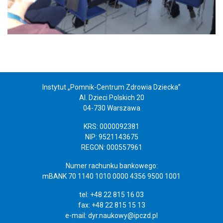
Instytut „Pomnik-Centrum Zdrowia Dziecka”
Al. Dzieci Polskich 20
04-730 Warszawa
KRS: 0000092381
NIP: 9521143675
REGON: 000557961
Numer rachunku bankowego:
mBANK 70 1140 1010 0000 4356 9500 1001
tel: +48 22 815 16 03
fax: +48 22 815 15 13
e-mail:
dyr.naukowy@ipczd.pl