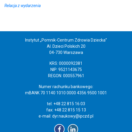
Relacja z wydarzenia
Instytut „Pomnik-Centrum Zdrowia Dziecka”
Al. Dzieci Polskich 20
04-730 Warszawa
KRS: 0000092381
NIP: 9521143675
REGON: 000557961
Numer rachunku bankowego:
mBANK 70 1140 1010 0000 4356 9500 1001
tel: +48 22 815 16 03
fax: +48 22 815 15 13
e-mail:
dyr.naukowy@ipczd.pl