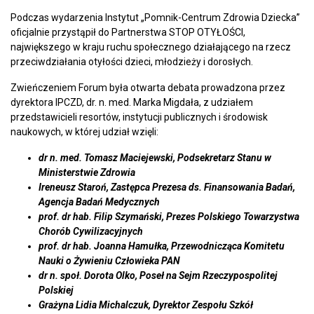
Podczas wydarzenia Instytut „Pomnik-Centrum Zdrowia Dziecka”
oficjalnie przystąpił do Partnerstwa STOP OTYŁOŚCI,
największego w kraju ruchu społecznego działającego na rzecz
przeciwdziałania otyłości dzieci, młodzieży i dorosłych.
Zwieńczeniem Forum była otwarta debata prowadzona przez
dyrektora IPCZD, dr. n. med. Marka Migdała, z udziałem
przedstawicieli resortów, instytucji publicznych i środowisk
naukowych, w której udział wzięli:
dr n. med. Tomasz Maciejewski, Podsekretarz Stanu w
Ministerstwie Zdrowia
Ireneusz Staroń, Zastępca Prezesa ds. Finansowania Badań,
Agencja Badań Medycznych
prof. dr hab. Filip Szymański, Prezes Polskiego Towarzystwa
Chorób Cywilizacyjnych
prof. dr hab. Joanna Hamułka, Przewodnicząca Komitetu
Nauki o Żywieniu Człowieka PAN
dr n. społ. Dorota Olko, Poseł na Sejm Rzeczypospolitej
Polskiej
Grażyna Lidia Michalczuk, Dyrektor Zespołu Szkół