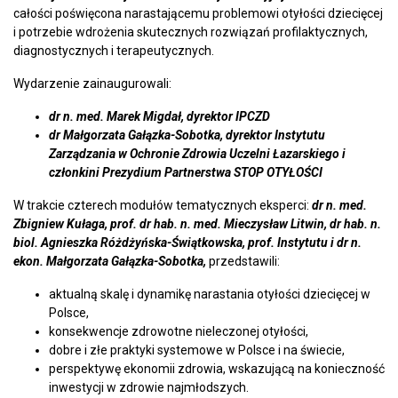
całości poświęcona narastającemu problemowi otyłości dziecięcej
i potrzebie wdrożenia skutecznych rozwiązań profilaktycznych,
diagnostycznych i terapeutycznych.
Wydarzenie zainaugurowali:
dr n. med. Marek Migdał, dyrektor IPCZD
dr Małgorzata Gałązka-Sobotka, dyrektor Instytutu
Zarządzania w Ochronie Zdrowia Uczelni Łazarskiego i
członkini Prezydium Partnerstwa STOP OTYŁOŚCI
W trakcie czterech modułów tematycznych eksperci:
dr n. med.
Zbigniew Kułaga, prof. dr hab. n. med. Mieczysław Litwin, dr hab. n.
biol. Agnieszka Różdżyńska-Świątkowska, prof. Instytutu i dr n.
ekon. Małgorzata Gałązka-Sobotka,
przedstawili:
aktualną skalę i dynamikę narastania otyłości dziecięcej w
Polsce,
konsekwencje zdrowotne nieleczonej otyłości,
dobre i złe praktyki systemowe w Polsce i na świecie,
perspektywę ekonomii zdrowia, wskazującą na konieczność
inwestycji w zdrowie najmłodszych.