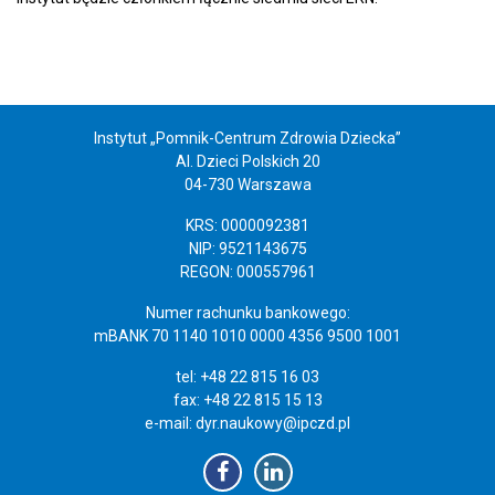
Instytut „Pomnik-Centrum Zdrowia Dziecka”
Al. Dzieci Polskich 20
04-730 Warszawa
KRS: 0000092381
NIP: 9521143675
REGON: 000557961
Numer rachunku bankowego:
mBANK 70 1140 1010 0000 4356 9500 1001
tel: +48 22 815 16 03
fax: +48 22 815 15 13
e-mail:
dyr.naukowy@ipczd.pl