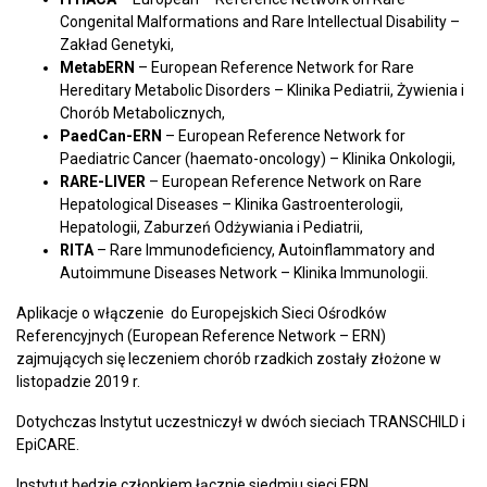
Congenital Malformations and Rare Intellectual Disability –
Zakład Genetyki,
MetabERN
– European Reference Network for Rare
Hereditary Metabolic Disorders – Klinika Pediatrii, Żywienia i
Chorób Metabolicznych,
PaedCan-ERN
– European Reference Network for
Paediatric Cancer (haemato-oncology) – Klinika Onkologii,
RARE-LIVER
– European Reference Network on Rare
Hepatological Diseases – Klinika Gastroenterologii,
Hepatologii, Zaburzeń Odżywiania i Pediatrii,
RITA
– Rare Immunodeficiency, Autoinflammatory and
Autoimmune Diseases Network – Klinika Immunologii.
Aplikacje o włączenie do Europejskich Sieci Ośrodków
Referencyjnych (European Reference Network – ERN)
zajmujących się leczeniem chorób rzadkich zostały złożone w
listopadzie 2019 r.
Dotychczas Instytut uczestniczył w dwóch sieciach TRANSCHILD i
EpiCARE.
Instytut będzie członkiem łącznie siedmiu sieci ERN.