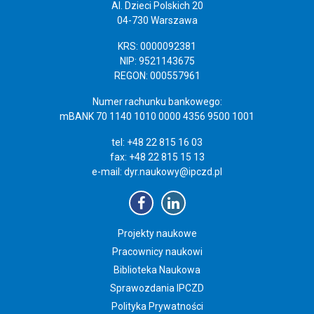
Al. Dzieci Polskich 20
04-730 Warszawa
KRS: 0000092381
NIP: 9521143675
REGON: 000557961
Numer rachunku bankowego:
mBANK 70 1140 1010 0000 4356 9500 1001
tel: +48 22 815 16 03
fax: +48 22 815 15 13
e-mail:
dyr.naukowy@ipczd.pl
Projekty naukowe
Pracownicy naukowi
Biblioteka Naukowa
Sprawozdania IPCZD
Polityka Prywatności