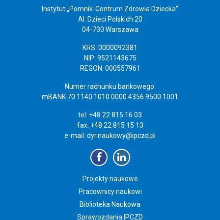
Instytut „Pomnik-Centrum Zdrowia Dziecka”
Al. Dzieci Polskich 20
04-730 Warszawa
KRS: 0000092381
NIP: 9521143675
REGON: 000557961
Numer rachunku bankowego:
mBANK 70 1140 1010 0000 4356 9500 1001
tel: +48 22 815 16 03
fax: +48 22 815 15 13
e-mail:
dyr.naukowy@ipczd.pl
Projekty naukowe
Pracownicy naukowi
Biblioteka Naukowa
Sprawozdania IPCZD