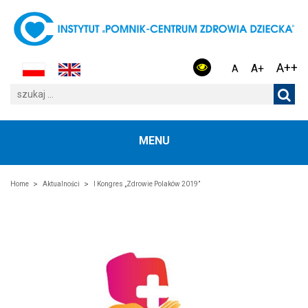
A++
A+
A
MENU
Home
Aktualności
I Kongres „Zdrowie Polaków 2019”