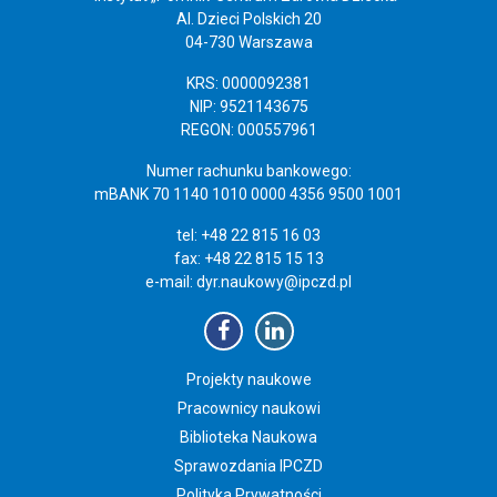
Al. Dzieci Polskich 20
04-730 Warszawa
KRS: 0000092381
NIP: 9521143675
REGON: 000557961
Numer rachunku bankowego:
mBANK 70 1140 1010 0000 4356 9500 1001
tel: +48 22 815 16 03
fax: +48 22 815 15 13
e-mail:
dyr.naukowy@ipczd.pl
Projekty naukowe
Pracownicy naukowi
Biblioteka Naukowa
Sprawozdania IPCZD
Polityka Prywatności