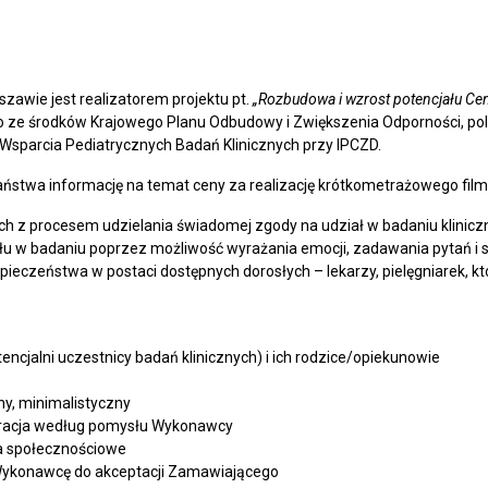
zawie jest realizatorem projektu pt.
„Rozbudowa i wzrost potencjału Cen
 ze środków Krajowego Planu Odbudowy i Zwiększenia Odporności, po
 Wsparcia Pediatrycznych Badań Klinicznych przy IPCZD.
stwa informację na temat ceny za realizację krótkometrażowego filmu
ch z procesem udzielania świadomej zgody na udział w badaniu klini
łu w badaniu poprzez możliwość wyrażania emocji, zadawania pytań i 
eczeństwa w postaci dostępnych dorosłych – lekarzy, pielęgniarek, kt
tencjalni uczestnicy badań klinicznych) i ich rodzice/opiekunowie
ny, minimalistyczny
rracja według pomysłu Wykonawcy
a społecznościowe
ykonawcę do akceptacji Zamawiającego