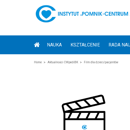
NAUKA
KSZTAŁCENIE
RADA NA
Home
Aktualności CWpediBK
Film dla dzieci/pacjentów