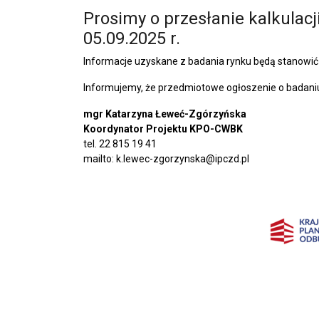
Prosimy o przesłanie kalkulacj
05.09.2025 r.
Informacje uzyskane z badania rynku będą stanowi
Informujemy, że przedmiotowe ogłoszenie o badaniu 
mgr Katarzyna Łeweć-Zgórzyńska
Koordynator Projektu KPO-CWBK
tel. 22 815 19 41
mailto: k.lewec-zgorzynska@ipczd.pl