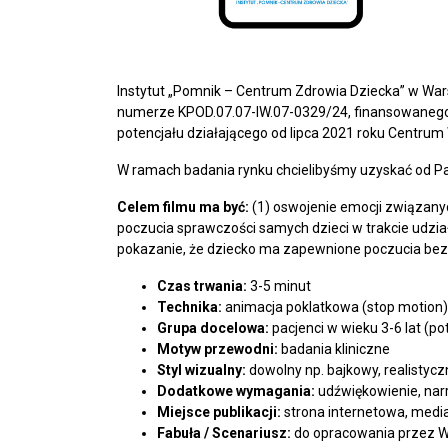
Instytut „Pomnik – Centrum Zdrowia Dziecka” w Wars
numerze KPOD.07.07-IW.07-0329/24, finansowanego
potencjału działającego od lipca 2021 roku Centrum
W ramach badania rynku chcielibyśmy uzyskać od Pań
Celem filmu
ma być
:
(1) oswojenie emocji związany
poczucia sprawczości samych dzieci w trakcie udzia
pokazanie, że dziecko ma zapewnione poczucia bezpi
Czas trwania:
3-5 minut
Technika:
animacja poklatkowa (stop motion)
Grupa docelowa:
pacjenci w wieku 3-6 lat (po
Motyw przewodni:
badania kliniczne
Styl wizualny:
dowolny np. bajkowy, realistycz
Dodatkowe wymagania:
udźwiękowienie, na
Miejsce publikacji:
strona internetowa, medi
Fabuła / Scenariusz:
do opracowania przez W