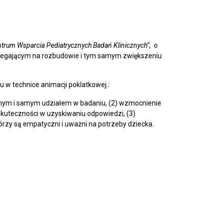
trum Wsparcia Pediatrycznych Badań Klinicznych”,
o
legającym na rozbudowie i tym samym zwiększeniu
 w technice animacji poklatkowej.:
cznym i samym udziałem w badaniu, (2) wzmocnienie
skuteczności w uzyskiwaniu odpowiedzi, (3)
órzy są empatyczni i uważni na potrzeby dziecka.