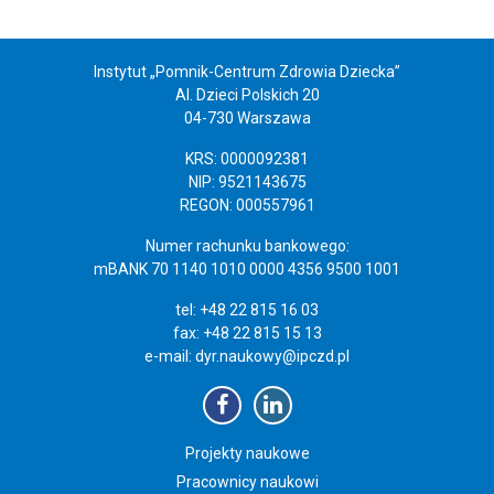
Instytut „Pomnik-Centrum Zdrowia Dziecka”
Al. Dzieci Polskich 20
04-730 Warszawa
KRS: 0000092381
NIP: 9521143675
REGON: 000557961
Numer rachunku bankowego:
mBANK 70 1140 1010 0000 4356 9500 1001
tel: +48 22 815 16 03
fax: +48 22 815 15 13
e-mail:
dyr.naukowy@ipczd.pl
Projekty naukowe
Pracownicy naukowi