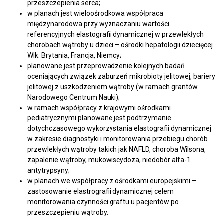
przeszczepienia serca;
w planach jest wieloośrodkowa współpraca
międzynarodowa przy wyznaczaniu wartości
referencyjnych elastografii dynamicznej w przewlekłych
chorobach wątroby u dzieci – ośrodki hepatologii dziecięcej
Wlk. Brytania, Francja, Niemcy;
planowane jest przeprowadzenie kolejnych badań
oceniających związek zaburzeń mikrobioty jelitowej, bariery
jelitowej z uszkodzeniem wątroby (w ramach grantów
Narodowego Centrum Nauki);
w ramach współpracy z krajowymi ośrodkami
pediatrycznymi planowane jest podtrzymanie
dotychczasowego wykorzystania elastografii dynamicznej
w zakresie diagnostyki i monitorowania przebiegu chorób
przewlekłych wątroby takich jak NAFLD, choroba Wilsona,
zapalenie wątroby, mukowiscydoza, niedobór alfa-1
antytrypsyny;
w planach we współpracy z ośrodkami europejskimi –
zastosowanie elastrografii dynamicznej celem
monitorowania czynności graftu u pacjentów po
przeszczepieniu wątroby.