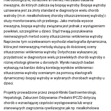
inwazyjne, do których zalicza się biopsję wątroby. Biopsja wątroby
uznawana jest za złoty standard w diagnostyce wielu chorób
watroby (m.in. niealkoholowej choroby stłuszczeniowej wątroby) i
służy monitorowaniu ich przebiegu. Jako metoda wysoce
inwazyjna, biopsja wątroby związana jest jednak z wystąpieniem
powikłań, szczególnie u dzieci. Stąd trwają poszukiwania
nieinwazyjnych metod oceny stłuszczenia i włóknienia wątroby.
Naprzeciw tym oczekiwaniom wychodzi elastografia dynamiczna,
która jest nieinwazyjną metodą służącą do ilościowej oceny
stłuszczenia i włóknienia wątroby. Dotychczas wykazano jej
przydatność w diagnostyce wielu przewlekłych chorób wątroby o
różnej etiologii głównie u dorosłych. Wyniki naszych badań
wykazują na bardzo dobrą korelację wyników włóknienia i
stłuszczenia wątroby ocenianym za pomocą elastografii
dynamicznej i biopsji wątroby w wybranych chorobach wątroby u
dzieci.
Projekty prowadzone przez zespół Kliniki Gastroenterologii,
Hepatologii, Zaburzeń Odżywiania i Pediatrii IPCZD dotyczą
chorób o wzrastającej częstości występowania lub wręcz
stanowiących zagrożenia cywilizacyjne jak np. niealkoholowa