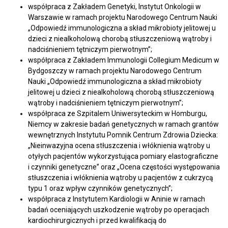
współpraca z Zakładem Genetyki, Instytut Onkologii w
Warszawie w ramach projektu Narodowego Centrum Nauki
„Odpowiedź immunologiczna a skład mikrobioty jelitowej u
dzieci z niealkoholową chorobą stłuszczeniową wątroby i
nadciśnieniem tętniczym pierwotnym”;
współpraca z Zakładem Immunologii Collegium Medicum w
Bydgoszczy w ramach projektu Narodowego Centrum
Nauki „Odpowiedź immunologiczna a skład mikrobioty
jelitowej u dzieci z niealkoholową chorobą stłuszczeniową
wątroby i nadciśnieniem tętniczym pierwotnym”;
współpraca ze Szpitalem Uniwersyteckim w Homburgu,
Niemcy w zakresie badań genetycznych w ramach grantów
wewnętrznych Instytutu Pomnik Centrum Zdrowia Dziecka:
„Nieinwazyjna ocena stłuszczenia i włóknienia wątroby u
otyłych pacjentów wykorzystująca pomiary elastograficzne
i czynniki genetyczne” oraz „Ocena częstości występowania
stłuszczenia i włóknienia wątroby u pacjentów z cukrzycą
typu 1 oraz wpływ czynników genetycznych”;
współpraca z Instytutem Kardiologii w Aninie w ramach
badań oceniających uszkodzenie wątroby po operacjach
kardiochirurgicznych i przed kwalifikacją do