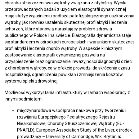
choroba stłuszczeniowa wątroby związana z otyłością. Wyniki
przeprowadzanych badań z użyciem elastografii dynamicznej
mają służyć wyjaśnieniu podłoża patofizjologicznego uszkodzenia
wątroby, jak również ustaleniu skutecznej profilaktyki i leczenia
schorzeń, które stanowią narastający problem zdrowia
publicznego w Polsce i na świecie. Elastografia dynamiczna staje
się standardem w ośrodkach europejskich i warunkiem skutecznej
profilaktyki i leczenia chorób wątroby. W aspekcie klinicznym
zastosowanie elastografii dynamicznej pozwala na
przyspieszenie oraz ograniczenie inwazyjności diagnostyki dzieci
z chorobami wątroby, co w efekcie prowadzi do skrócenia czasu
hospitalizacji, ograniczenia powikłań i zmniejszenia kosztów
systemu opieki zdrowotnej.
Możliwość wykorzystania infrastruktury w ramach współpracy z
innymi podmiotami:
międzynarodowa współpraca naukowa przy tworzeniu i
rozwijaniu Europejskiego Pediatrycznego Rejestru
Niealkoholowej Choroby Stłuszczeniowej Wątroby (EU-
PNAFLD); European Association Study of the Liver, ośrodek
prowadzący – University of Cambridge, Wlk. Brytania;