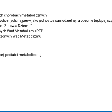
nych chorobach metabolicznych
cznych, najpierw jako jednostce samodzielnej, a obecnie będącej części
um Zdrowia Dziecka”
onych Wad Metabolizmu PTP
odzonych Wad Metabolizmu
ęcej, pediatrii metabolicznej