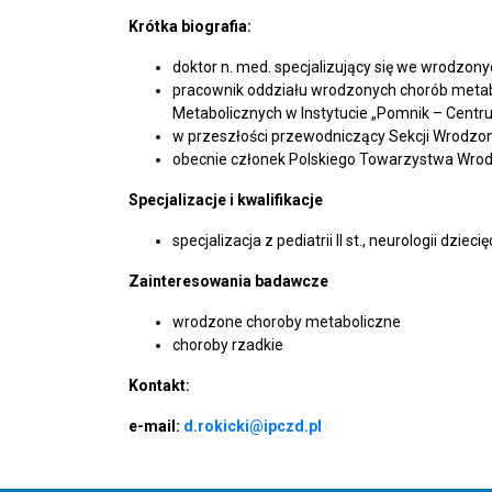
Krótka biografia:
doktor n. med. specjalizujący się we wrodzo
pracownik oddziału wrodzonych chorób metaboli
Metabolicznych w Instytucie „Pomnik – Centr
w przeszłości przewodniczący Sekcji Wrodz
obecnie członek Polskiego Towarzystwa Wr
Specjalizacje i kwalifikacje
specjalizacja z pediatrii II st., neurologii dzieci
Zainteresowania badawcze
wrodzone choroby metaboliczne
choroby rzadkie
Kontakt:
e-mail:
d.rokicki@ipczd.pl