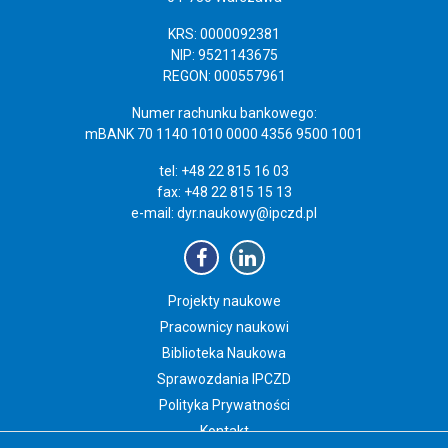
KRS: 0000092381
NIP: 9521143675
REGON: 000557961
Numer rachunku bankowego:
mBANK 70 1140 1010 0000 4356 9500 1001
tel: +48 22 815 16 03
fax: +48 22 815 15 13
e-mail:
dyr.naukowy@ipczd.pl
Projekty naukowe
Pracownicy naukowi
Biblioteka Naukowa
Sprawozdania IPCZD
Polityka Prywatności
Kontakt