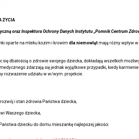
A ŻYCIA
etyczną oraz Inspektora Ochrony Danych Instytutu „Pomnik Centrum Zdro
nki oparte na mleku kozim i krowim
dla niemowląt
mają różny wpływ w 
c się dbałością o zdrowie swojego dziecka, dokładają wszelkich możliw
edycznego zdarzają się jednak wyjątkowe przypadki, kiedy karmienie
my rozważenie udziału w w/wym. projekcie.
rozwój i stan zdrowia Państwa dziecka,
rwi Waszego dziecka,
 Państwa dziecku do domu mieszankę najlepszej jakości.