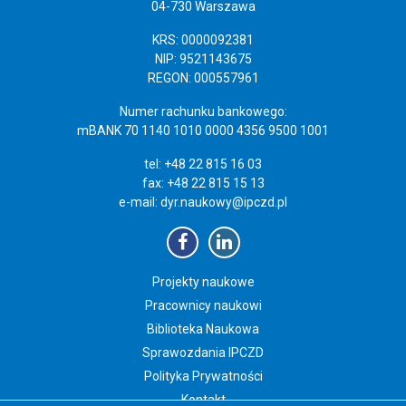
04-730 Warszawa
KRS: 0000092381
NIP: 9521143675
REGON: 000557961
Numer rachunku bankowego:
mBANK 70 1140 1010 0000 4356 9500 1001
tel: +48 22 815 16 03
fax: +48 22 815 15 13
e-mail:
dyr.naukowy@ipczd.pl
Projekty naukowe
Pracownicy naukowi
Biblioteka Naukowa
Sprawozdania IPCZD
Polityka Prywatności
Kontakt