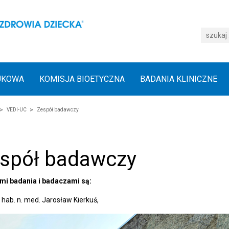
UKOWA
KOMISJA BIOETYCZNA
BADANIA KLINICZNE
VEDI-UC
Zespół badawczy
spół badawczy
mi badania i badaczami są:
r hab. n. med. Jarosław Kierkuś,