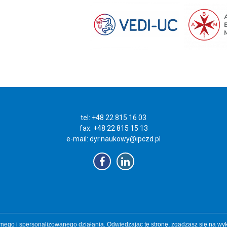
tel: +48 22 815 16 03
fax: +48 22 815 15 13
e-mail:
dyr.naukowy@ipczd.pl
ego i spersonalizowanego działania. Odwiedzając tę stronę, zgadzasz się na wyk