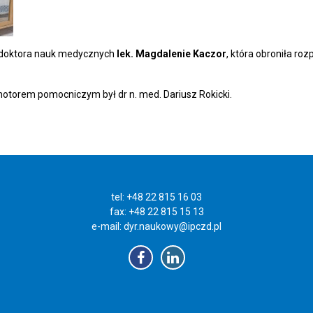
ń doktora nauk medycznych
lek. Magdalenie Kaczor
, która obroniła ro
motorem pomocniczym był dr n. med. Dariusz Rokicki.
tel: +48 22 815 16 03
fax: +48 22 815 15 13
e-mail:
dyr.naukowy@ipczd.pl