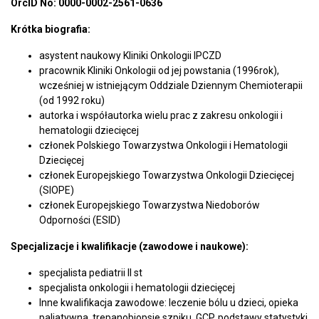
OrcID No:
0000-0002-2561-0636
Krótka biografia:
asystent naukowy Kliniki Onkologii IPCZD
pracownik Kliniki Onkologii od jej powstania (1996rok),
wcześniej w istniejącym Oddziale Dziennym Chemioterapii
(od 1992 roku)
autorka i współautorka wielu prac z zakresu onkologii i
hematologii dziecięcej
członek Polskiego Towarzystwa Onkologii i Hematologii
Dziecięcej
członek Europejskiego Towarzystwa Onkologii Dziecięcej
(SIOPE)
członek Europejskiego Towarzystwa Niedoborów
Odporności (ESID)
Specjalizacje i kwalifikacje (zawodowe i naukowe):
specjalista pediatrii II st
specjalista onkologii i hematologii dziecięcej
Inne kwalifikacja zawodowe:
leczenie bólu u dzieci, opieka
paliatywna, trepanobiopsje szpiku, GCP, podstawy statystyki