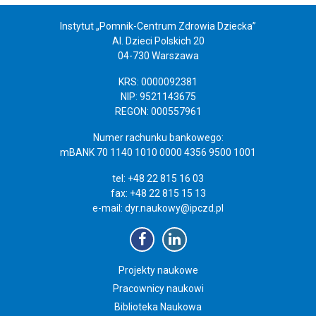
Instytut „Pomnik-Centrum Zdrowia Dziecka”
Al. Dzieci Polskich 20
04-730 Warszawa
KRS: 0000092381
NIP: 9521143675
REGON: 000557961
Numer rachunku bankowego:
mBANK 70 1140 1010 0000 4356 9500 1001
tel: +48 22 815 16 03
fax: +48 22 815 15 13
e-mail:
dyr.naukowy@ipczd.pl
Projekty naukowe
Pracownicy naukowi
Biblioteka Naukowa