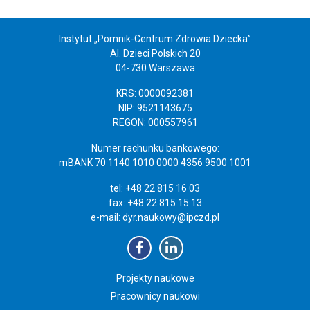
Instytut „Pomnik-Centrum Zdrowia Dziecka”
Al. Dzieci Polskich 20
04-730 Warszawa
KRS: 0000092381
NIP: 9521143675
REGON: 000557961
Numer rachunku bankowego:
mBANK 70 1140 1010 0000 4356 9500 1001
tel: +48 22 815 16 03
fax: +48 22 815 15 13
e-mail:
dyr.naukowy@ipczd.pl
Projekty naukowe
Pracownicy naukowi