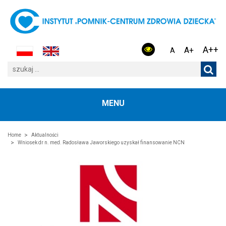
A++
A+
A
MENU
Home
Aktualności
Wniosek dr n. med. Radosława Jaworskiego uzyskał finansowanie NCN