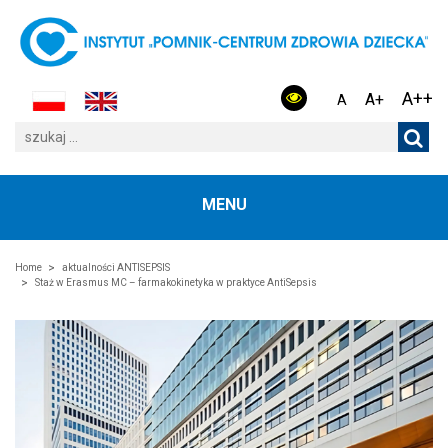
A++
A+
A
MENU
Home
aktualności ANTISEPSIS
Staż w Erasmus MC – farmakokinetyka w praktyce AntiSepsis