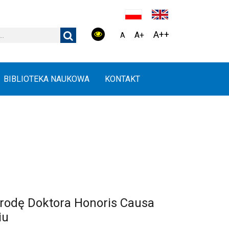
A++
A+
A
BIBLIOTEKA NAUKOWA
KONTAKT
grodę Doktora Honoris Causa
iu