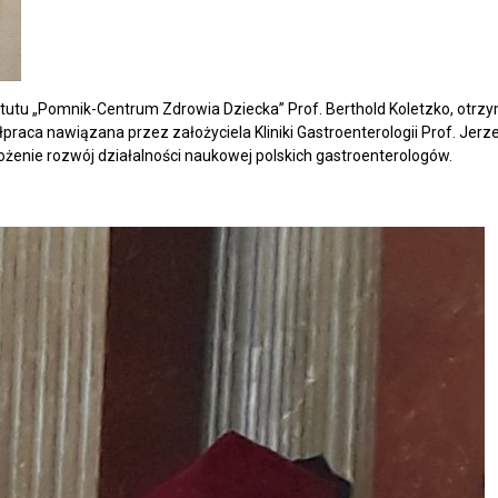
stytutu „Pomnik-Centrum Zdrowia Dziecka” Prof. Berthold Koletzko, otr
a nawiązana przez założyciela Kliniki Gastroenterologii Prof. Jerzego
ożenie rozwój działalności naukowej polskich gastroenterologów.