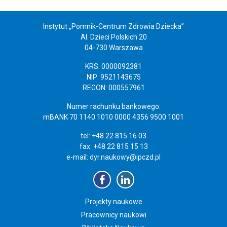
Instytut „Pomnik-Centrum Zdrowia Dziecka”
Al. Dzieci Polskich 20
04-730 Warszawa
KRS: 0000092381
NIP: 9521143675
REGON: 000557961
Numer rachunku bankowego:
mBANK 70 1140 1010 0000 4356 9500 1001
tel: +48 22 815 16 03
fax: +48 22 815 15 13
e-mail:
dyr.naukowy@ipczd.pl
Projekty naukowe
Pracownicy naukowi