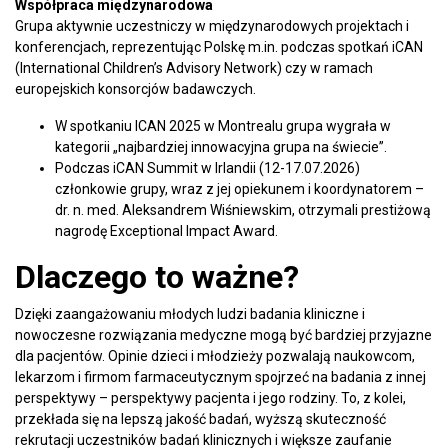
Współpraca międzynarodowa
Grupa aktywnie uczestniczy w międzynarodowych projektach i
konferencjach, reprezentując Polskę m.in. podczas spotkań iCAN
(International Children’s Advisory Network) czy w ramach
europejskich konsorcjów badawczych.
W spotkaniu ICAN 2025 w Montrealu grupa wygrała w
kategorii „najbardziej innowacyjna grupa na świecie”.
Podczas iCAN Summit w Irlandii (12-17.07.2026)
członkowie grupy, wraz z jej opiekunem i koordynatorem –
dr. n. med. Aleksandrem Wiśniewskim, otrzymali prestiżową
nagrodę Exceptional Impact Award.
Dlaczego to ważne?
Dzięki zaangażowaniu młodych ludzi badania kliniczne i
nowoczesne rozwiązania medyczne mogą być bardziej przyjazne
dla pacjentów. Opinie dzieci i młodzieży pozwalają naukowcom,
lekarzom i firmom farmaceutycznym spojrzeć na badania z innej
perspektywy – perspektywy pacjenta i jego rodziny. To, z kolei,
przekłada się na lepszą jakość badań, wyższą skuteczność
rekrutacji uczestników badań klinicznych i większe zaufanie