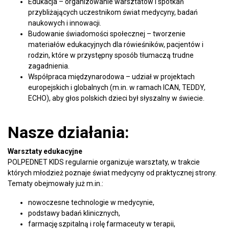
Edukacja – organizowanie warsztatów i spotkań
przybliżających uczestnikom świat medycyny, badań
naukowych i innowacji.
Budowanie świadomości społecznej – tworzenie
materiałów edukacyjnych dla rówieśników, pacjentów i
rodzin, które w przystępny sposób tłumaczą trudne
zagadnienia.
Współpraca międzynarodowa – udział w projektach
europejskich i globalnych (m.in. w ramach ICAN, TEDDY,
ECHO), aby głos polskich dzieci był słyszalny w świecie.
Nasze działania:
Warsztaty edukacyjne
POLPEDNET KIDS regularnie organizuje warsztaty, w trakcie
których młodzież poznaje świat medycyny od praktycznej strony.
Tematy obejmowały już m.in.:
nowoczesne technologie w medycynie,
podstawy badań klinicznych,
farmację szpitalną i rolę farmaceuty w terapii,