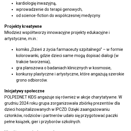
kardiologię inwazyjną,
wprowadzenie do terapii genowych,
od science-fiction do współczesnej medycyny.
Projekty kreatywne
Młodzież współtworzy innowacyjne projekty edukacyjne i
artystyczne, m.in.:
komiks „Dzień z życia farmaceuty szpitalnego” – w formie
kolorowanki, gdzie dzieci same mogą dopisać dialogi (w
trakcie tworzenia),
gra planszowa o badaniach klinicznych w kosmosie,
konkursy plastyczne i artystyczne, które angażują szerokie
grono odbiorców.
Inicjatywy społeczne
POLPEDNET KIDS angażuje się również w akcje charytatywne. W
grudniu 2024 roku grupa zorganizowała zbiórkę prezentów dla
dzieci hospitalizowanych w IPCZD. Dzięki zaangażowaniu
członków, rodziców i partnerów udało się przygotować paczki
pełne książek, gier i przyborów szkolnych.