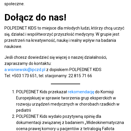
społeczne.
Dołącz do nas!
POLPEDNET KIDS to miejsce dla młodych ludzi, którzy chcą uczyć
się, działać i współtworzyć przyszłość medycyny. W grupie jest
przestrzeń na kreatywność, naukę i realny wpływ na badania
naukowe.
Jeśli chcesz dowiedzieć się więcej o naszej działalności,
zapraszamy do kontaktu:
a.wisniewski@ipczd.pl
z dopiskiem POLPEDNET KIDS
Tel: +503 173 651, tel. stacjonarny: 22 815 71 66
POLPEDNET Kids przekazał
rekomendację
do Komisji
Europejskiuej w sprawie tworzenia grup eksperckich w
rozwoju urządzeń medycznych w chorobach rzadkich w
pediatrii
POLPEDNET Kids wydało pozytywną opinię dla
dokumentacji związanej z badaniem „Wideokinematyczna
ocena prawej komory u pacjentów z tetralogią Fallota