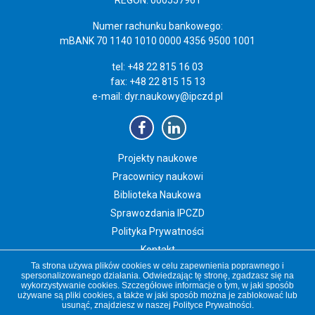
REGON: 000557961
Numer rachunku bankowego:
mBANK 70 1140 1010 0000 4356 9500 1001
tel: +48 22 815 16 03
fax: +48 22 815 15 13
e-mail:
dyr.naukowy@ipczd.pl
Projekty naukowe
Pracownicy naukowi
Biblioteka Naukowa
Sprawozdania IPCZD
Polityka Prywatności
Kontakt
Ta strona używa plików cookies w celu zapewnienia poprawnego i
Newsletter IPCZD
spersonalizowanego działania. Odwiedzając tę stronę, zgadzasz się na
wykorzystywanie cookies. Szczegółowe informacje o tym, w jaki sposób
używane są pliki cookies, a także w jaki sposób można je zablokować lub
usunąć, znajdziesz w naszej
Polityce Prywatności
.
Copyright 2019 Instytut „Pomnik-Centrum Zdrowia Dziecka”