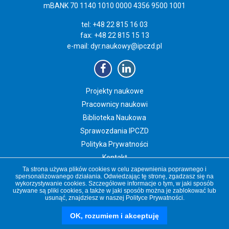
mBANK 70 1140 1010 0000 4356 9500 1001
tel: +48 22 815 16 03
fax: +48 22 815 15 13
e-mail:
dyr.naukowy@ipczd.pl
Projekty naukowe
Pracownicy naukowi
Biblioteka Naukowa
Sprawozdania IPCZD
Polityka Prywatności
Kontakt
Ta strona używa plików cookies w celu zapewnienia poprawnego i
Newsletter IPCZD
spersonalizowanego działania. Odwiedzając tę stronę, zgadzasz się na
wykorzystywanie cookies. Szczegółowe informacje o tym, w jaki sposób
używane są pliki cookies, a także w jaki sposób można je zablokować lub
usunąć, znajdziesz w naszej
Polityce Prywatności
.
Copyright 2019 Instytut „Pomnik-Centrum Zdrowia Dziecka”
czd.pl
OK, rozumiem i akceptuję
nauka.czd.pl