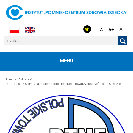
A++
A+
A
MENU
Home
Aktualności
Dr Łukasz Obrycki laureatem nagród Polskiego Towarzystwa Nefrologii Dziecięcej