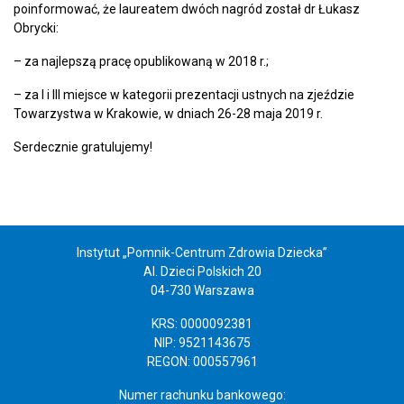
poinformować, że laureatem dwóch nagród został dr Łukasz
Obrycki:
– za najlepszą pracę opublikowaną w 2018 r.;
– za I i III miejsce w kategorii prezentacji ustnych na zjeździe
Towarzystwa w Krakowie, w dniach 26-28 maja 2019 r.
Serdecznie gratulujemy!
Instytut „Pomnik-Centrum Zdrowia Dziecka”
Al. Dzieci Polskich 20
04-730 Warszawa
KRS: 0000092381
NIP: 9521143675
REGON: 000557961
Numer rachunku bankowego: