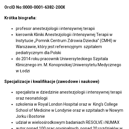
OrcID No:0000-0001-6382-200X
Krótka biografia:
profesor anestezjologii i intensywnej terapii
kierownik Kliniki Anestezjologii i Intensywnej Terapii w
Instytucie „Pomnik Centrum Zdrowia Dziecka” (CMHI) w
Warszawie, który jest referencyjnym szpitalem
pediatrycznym dla Polski
do 2014 roku pracownik Uniwersyteckiego Szpitala
Klinicznego im. M. Konopnickiej Uniwersytetu Medycznego
w Łodzi
Specjalizacje i kwalifikacje (zawodowe i naukowe)
specjalista w dziedzinie anestezjologii i intensywnej terapii
oraz neonatologii
szkolenia w Royal London Hospital oraz w King’s College
School of Medicine w Londynie oraz w szpitalach w Nowym
Jorku i Bostonie
udział w wieloośrodkowym badaniach RESOLVE i NUMAX
autor ponad 100 prac oryginalnych, ponad 20 rozdziałów w