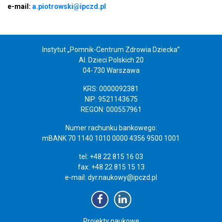
e-mail:
a.piotrowski@ipczd.pl
Instytut „Pomnik-Centrum Zdrowia Dziecka”
Al. Dzieci Polskich 20
04-730 Warszawa
KRS: 0000092381
NIP: 9521143675
REGON: 000557961
Numer rachunku bankowego:
mBANK 70 1140 1010 0000 4356 9500 1001
tel: +48 22 815 16 03
fax: +48 22 815 15 13
e-mail:
dyr.naukowy@ipczd.pl
Projekty naukowe